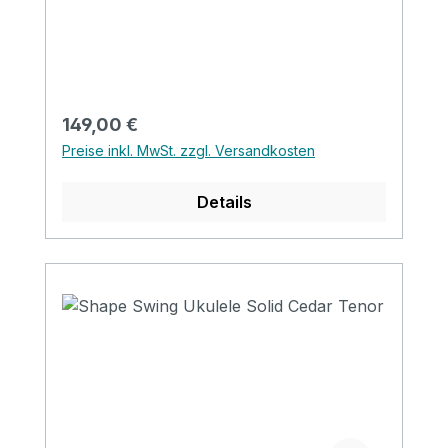
Artifical Rosewood Binding: Pearl & Wood
Nut&saddle: Ox Bone Finish: Matt
Regulärer Preis:
149,00 €
Preise inkl. MwSt. zzgl. Versandkosten
Details