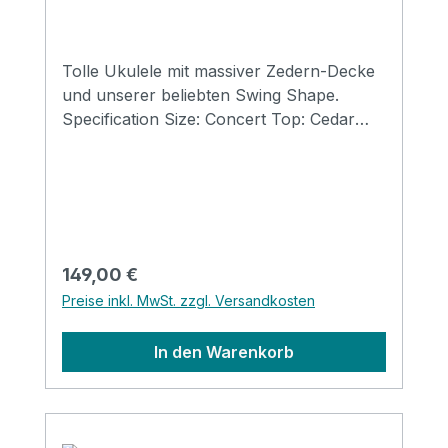
Tolle Ukulele mit massiver Zedern-Decke
und unserer beliebten Swing Shape.
Specification Size: Concert Top: Cedar
solid Back&side: Mahagony Neck:
Mahogany FB&Bridge: Artifical Rosewood
Binding: Celloid&Celloid Nut&saddle: Ox
bone Finish: Matt Strings: Aquila
Regulärer Preis:
149,00 €
Preise inkl. MwSt. zzgl. Versandkosten
In den Warenkorb