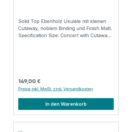
Solid Top Ebenholz Ukulele mit kleinen
Cutaway, noblem Binding und Finish Matt.
Specification Size: Concert with Cutaway
Top: solid Spruce Back&side: Koa Neck:
Mahogany FB&Bridge: Artifical Rosewood
Binding: Wood Nut&saddle: Ox Bone
Finish: Matt
Regulärer Preis:
149,00 €
Preise inkl. MwSt. zzgl. Versandkosten
In den Warenkorb