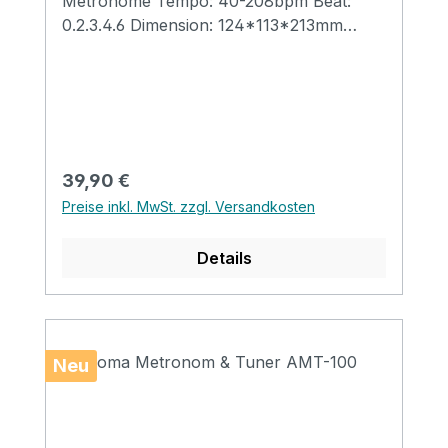
Metronome Tempo: 40-208bpm Beat:
0.2.3.4.6 Dimension: 124*113*213mm
Weight: 480gr
Regulärer Preis:
39,90 €
Preise inkl. MwSt. zzgl. Versandkosten
Details
Neu