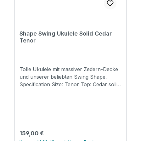
Shape Swing Ukulele Solid Cedar
Tenor
Tolle Ukulele mit massiver Zedern-Decke
und unserer beliebten Swing Shape.
Specification Size: Tenor Top: Cedar solid
Back&side: Mahagony Neck: Mahogany
FB&Bridge: Artifical Rosewood Binding:
Celloid&Celloid Nut&saddle: Ox bone
Finish: Matt Strings: Clear Carbon
Regulärer Preis:
159,00 €