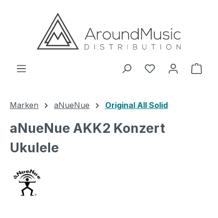
Zum Hauptinhalt springen
Ware
Marken
aNueNue
Original All Solid
aNueNue AKK2 Konzert
Ukulele