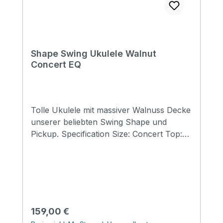
Shape Swing Ukulele Walnut
Concert EQ
Tolle Ukulele mit massiver Walnuss Decke
unserer beliebten Swing Shape und
Pickup. Specification Size: Concert Top:
Walnut solid Back&side: Walnut Neck:
Mahogany FB&Bridge: Artifical Rosewood
Binding: ABS Nut&saddle: Ox bone Finish:
Matt Strings: Aquila
Regulärer Preis:
159,00 €