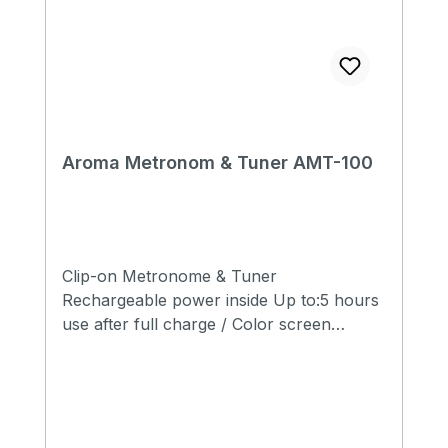
Aroma Metronom & Tuner AMT-100
Clip-on Metronome & Tuner
Rechargeable power inside Up to:5 hours
use after full charge / Color screen
Aroma technology function switch
Metronom Tempo: 30 - 250 bpm Beat: 0,
1, 2, 3, 4, 5, 6, 7, 8, 9 Tuner Chromatic
tuner for guitar, bass,ukulele and violin
Detedtion range from A0 to C8 Pitch