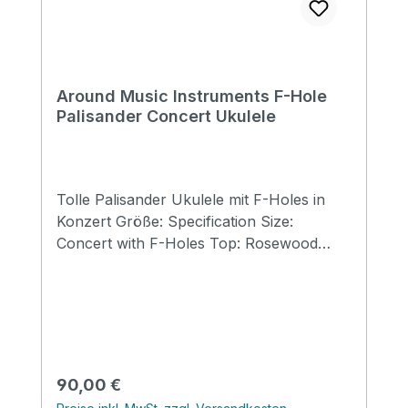
Around Music Instruments F-Hole
Palisander Concert Ukulele
Tolle Palisander Ukulele mit F-Holes in
Konzert Größe: Specification Size:
Concert with F-Holes Top: Rosewood
Back&Side: Rosewood Neck: Mahogany
Finish: Matt FB & Bridge: Rosewood
Binding: Mahagony Nut&saddle: Ox bone
Strings: Aquila
Regulärer Preis:
90,00 €