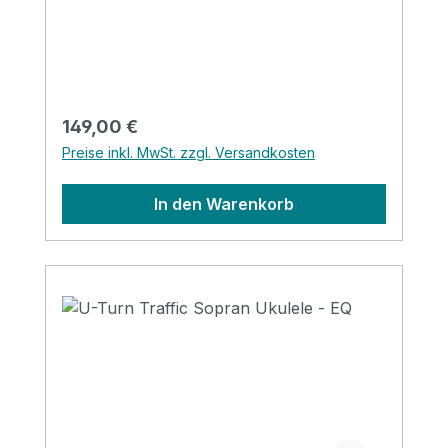
Binding: Pearl & Wood Nut&saddle: Ox
bone Finish: Matt Strings: Aquila
Regulärer Preis:
149,00 €
Preise inkl. MwSt. zzgl. Versandkosten
In den Warenkorb