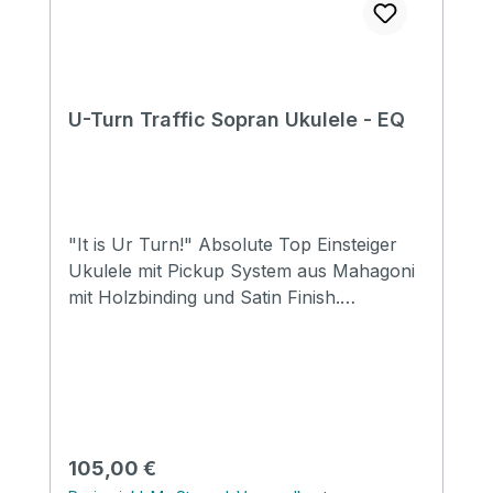
U-Turn Traffic Sopran Ukulele - EQ
"It is Ur Turn!" Absolute Top Einsteiger
Ukulele mit Pickup System aus Mahagoni
mit Holzbinding und Satin Finish.
Abgerundet mit einer schlichten
Schalllochrosette aus Holz. Size: Soprano
Top: Mahogany Back&side: Mahogany
Neck: Mahogany FB&Bridge: Rosewood
Binding: Wood Nut&saddle: Advanced ABS
Strings: Aquila Supernylgut Finish: Matt
Regulärer Preis:
105,00 €
EQ: LIREVO UK 2T