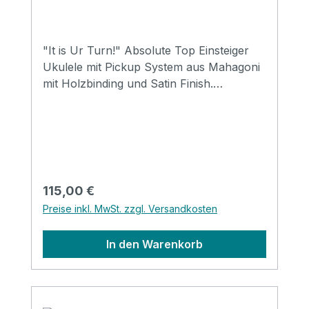
"It is Ur Turn!" Absolute Top Einsteiger
Ukulele mit Pickup System aus Mahagoni
mit Holzbinding und Satin Finish.
Abgerundet mit einer schlichten
Schalllochrosette aus Holz. Specification
Size: Concert Top: Mahogany Back&side:
Mahogany Neck: Mahogany FB&Bridge:
Rosewood Binding: Wood Nut&saddle:
Advanced ABS Strings: Aquila
Regulärer Preis:
115,00 €
Supernylgut Finish: Matt EQ: LIREVO UK
Preise inkl. MwSt. zzgl. Versandkosten
2T
In den Warenkorb