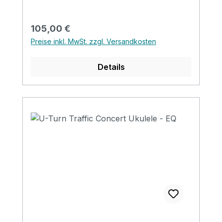
Binding: Wood Nut&saddle: Advanced ABS
Strings: Aquila Supernylgut Finish: Matt
Regulärer Preis:
105,00 €
EQ: LIREVO UK 2T
Preise inkl. MwSt. zzgl. Versandkosten
Details