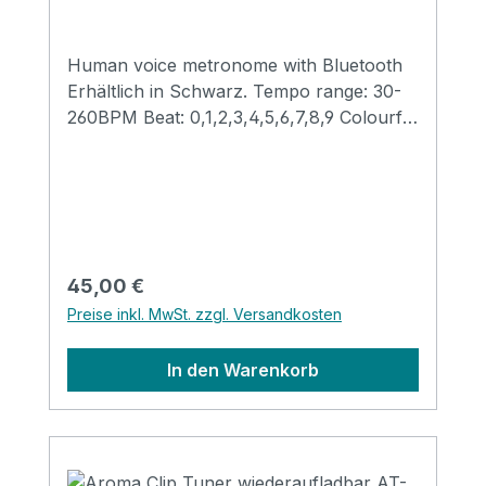
Human voice metronome with Bluetooth
Erhältlich in Schwarz. Tempo range: 30-
260BPM Beat: 0,1,2,3,4,5,6,7,8,9 Colourful
screen 2 hours charge for 8 hour use
Human voice beat counting 3 sounds
optional Power: 3.7V/ 1300mA Li battery
Dimension: 66*59*119mm Weight: 116gr
Regulärer Preis:
45,00 €
Preise inkl. MwSt. zzgl. Versandkosten
In den Warenkorb