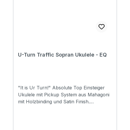
U-Turn Traffic Sopran Ukulele - EQ
"It is Ur Turn!" Absolute Top Einsteiger
Ukulele mit Pickup System aus Mahagoni
mit Holzbinding und Satin Finish.
Abgerundet mit einer schlichten
Schalllochrosette aus Holz. Size: Soprano
Top: Mahogany Back&side: Mahogany
Neck: Mahogany FB&Bridge: Rosewood