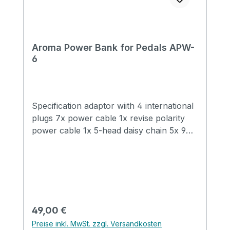
Aroma Power Bank for Pedals APW-
6
Specification adaptor wiith 4 international
plugs 7x power cable 1x revise polarity
power cable 1x 5-head daisy chain 5x 9V
100mA output 1x 9V 1A output 2x 12V 1A
output 1x 18V output / 18V input
Regulärer Preis:
49,00 €
Preise inkl. MwSt. zzgl. Versandkosten