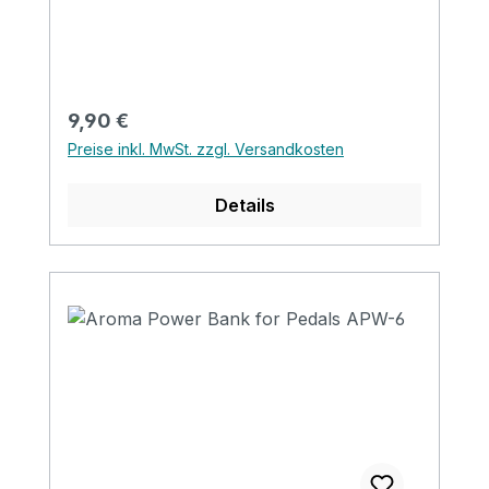
Knopfbatterie im Lieferumfang enthalten
Geeignet für: Gitarre, E-Gitarre, Bass,
Violine und Ukulele
Regulärer Preis:
9,90 €
Preise inkl. MwSt. zzgl. Versandkosten
Details