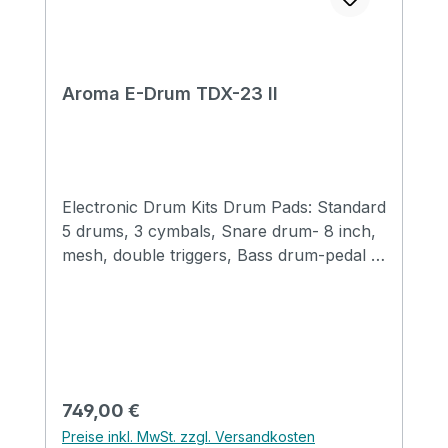
Aroma E-Drum TDX-23 II
Electronic Drum Kits Drum Pads: Standard
5 drums, 3 cymbals, Snare drum- 8 inch,
mesh, double triggers, Bass drum-pedal +
drum - 8 inch, mesh head Tom drums - all
7 inch, mesh Crash- 10.5 inch, half
silicone, double triggers, mute function
Ride cymbals - 10.5 inch, half silicone,
double triggers, mute function Hi hat -
10.5 inch, half silicone Host: 512M Sound
Regulärer Preis:
749,00 €
source, self edit drum kit 25 preset drum
Preise inkl. MwSt. zzgl. Versandkosten
sets 500 sounds total 35 coach music