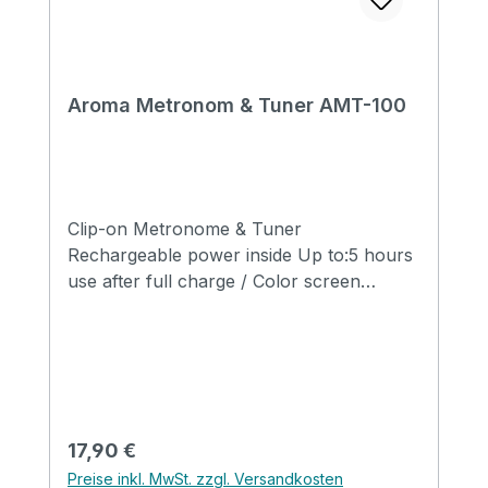
Aroma Metronom & Tuner AMT-100
Clip-on Metronome & Tuner
Rechargeable power inside Up to:5 hours
use after full charge / Color screen
Aroma technology function switch
Metronom Tempo: 30 - 250 bpm Beat: 0,
1, 2, 3, 4, 5, 6, 7, 8, 9 Tuner Chromatic
tuner for guitar, bass,ukulele and violin
Detedtion range from A0 to C8 Pitch
range 430Hz to 450Hz
Regulärer Preis:
17,90 €
Preise inkl. MwSt. zzgl. Versandkosten