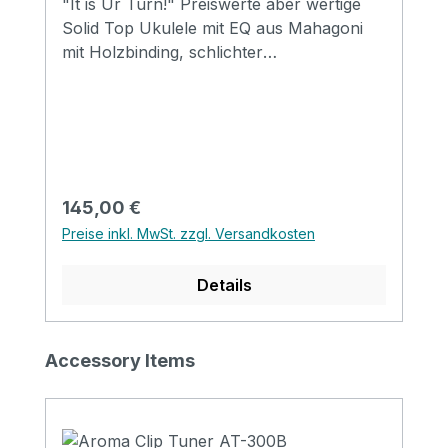
"It is Ur Turn!" Preiswerte aber wertige
Solid Top Ukulele mit EQ aus Mahagoni
mit Holzbinding, schlichter
Schalllochrosette aus Holz und Satin
Finish. Specification Size: Concert Top:
solid Mahogany Back&side: Mahogany
Neck: Mahogany FB&Bridge: Rosewood
with pearl inlay Binding: Wood Nut&saddle:
Ox bone Strings: Clear Carbon Finish:
Regulärer Preis:
145,00 €
Matt EQ: LIREVO UK 3T
Preise inkl. MwSt. zzgl. Versandkosten
Details
Produktgalerie überspringen
Accessory Items