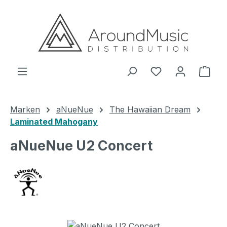
Zum Hauptinhalt springen
Ware
Marken
aNueNue
The Hawaiian Dream
Laminated Mahogany
aNueNue U2 Concert
Bildergalerie überspringen