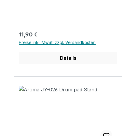
- in tune, white - out of tune Tuning
tolerance: ±0.5 cent
Regulärer Preis:
11,90 €
Preise inkl. MwSt. zzgl. Versandkosten
Details