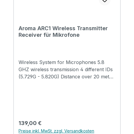
Aroma ARC1 Wireless Transmitter
Receiver für Mikrofone
Wireless System for Microphones 5.8
GHZ wireless transmission 4 different IDs
(5.729G - 5.820G) Distance over 20 meter
100mA rechargeable Li battery inside,
USB 5V cable to charge 4 different
channels Power consumption: trasmitter-
100mA, receiver-60mA ID and power
level indicators Works 4 hours
Regulärer Preis:
139,00 €
Preise inkl. MwSt. zzgl. Versandkosten