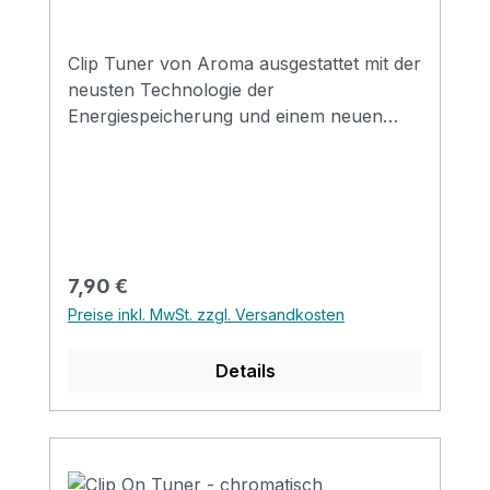
Clip Tuner von Aroma ausgestattet mit der
neusten Technologie der
Energiespeicherung und einem neuen
Smart-Chip. Chromatisch betrieb mit
Knopfbatterie im Lieferumfang enthalten
Geeignet für: Gitarre, E-Gitarre, Bass,
Violine und Ukulele
Hintergrundbeleuchtung: grün: genau /
weiß: ungenau Intelligente
Regulärer Preis:
7,90 €
Stromsparfunktion: Wenn der Tuner nach
Preise inkl. MwSt. zzgl. Versandkosten
3min nicht benutzt wird, schaltet er sich
aus.
Details