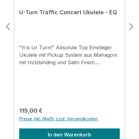
U-Turn Traffic Concert Ukulele - EQ
"It is Ur Turn!" Absolute Top Einsteiger
Ukulele mit Pickup System aus Mahagoni
mit Holzbinding und Satin Finish.
Abgerundet mit einer schlichten
Schalllochrosette aus Holz. Specification
Size: Concert Top: Mahogany Back&side:
Mahogany Neck: Mahogany FB&Bridge:
Rosewood Binding: Wood Nut&saddle:
Advanced ABS Strings: Aquila
Regulärer Preis:
115,00 €
Supernylgut Finish: Matt EQ: LIREVO UK
Preise inkl. MwSt. zzgl. Versandkosten
2T
In den Warenkorb